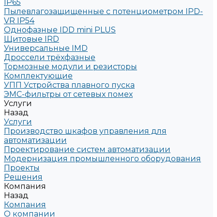
IP65
Пылевлагозащищенные с потенциометром IPD-
VR IP54
Однофазные IDD mini PLUS
Щитовые IRD
Универсальные IMD
Дроссели трёхфазные
Тормозные модули и резисторы
Комплектующие
УПП Устройства плавного пуска
ЭМС-фильтры от сетевых помех
Услуги
Назад
Услуги
Производство шкафов управления для
автоматизации
Проектирование систем автоматизации
Модернизация промышленного оборудования
Проекты
Решения
Компания
Назад
Компания
О компании