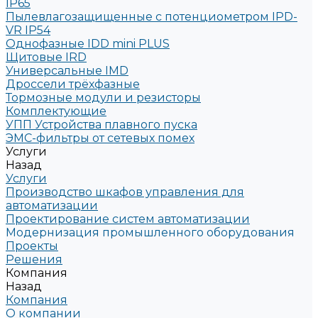
IP65
Пылевлагозащищенные с потенциометром IPD-
VR IP54
Однофазные IDD mini PLUS
Щитовые IRD
Универсальные IMD
Дроссели трёхфазные
Тормозные модули и резисторы
Комплектующие
УПП Устройства плавного пуска
ЭМС-фильтры от сетевых помех
Услуги
Назад
Услуги
Производство шкафов управления для
автоматизации
Проектирование систем автоматизации
Модернизация промышленного оборудования
Проекты
Решения
Компания
Назад
Компания
О компании