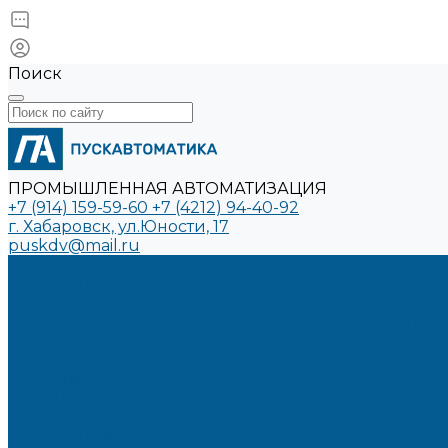
Поиск
ПРОМЫШЛЕННАЯ АВТОМАТИЗАЦИЯ
+7 (914) 159-59-60
+7 (4212) 94-40-92
г. Хабаровск, ул.Юности, 17
puskdv@mail.ru
...
Продукция
Услуги
Производство шкафов управления для автоматиз
Проектирование систем автоматизации
Модернизация промышленного оборудования
Проекты
Решения
Компания
О компании