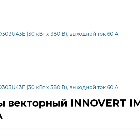
03U43E (30 кВт x 380 В), выходной ток 60 А
03U43E (30 кВт x 380 В), выходной ток 60 А
ы векторный INNOVERT IM
А