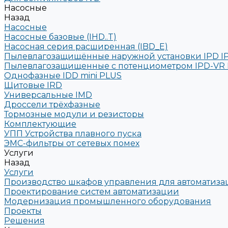
Насосные
Назад
Насосные
Насосные базовые (IHD..T)
Насосная серия расширенная (IBD_E)
Пылевлагозащищённые наружной установки IPD I
Пылевлагозащищенные с потенциометром IPD-VR 
Однофазные IDD mini PLUS
Щитовые IRD
Универсальные IMD
Дроссели трёхфазные
Тормозные модули и резисторы
Комплектующие
УПП Устройства плавного пуска
ЭМС-фильтры от сетевых помех
Услуги
Назад
Услуги
Производство шкафов управления для автоматиз
Проектирование систем автоматизации
Модернизация промышленного оборудования
Проекты
Решения