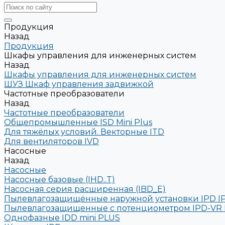
Продукция
Назад
Продукция
Шкафы управления для инженерных систем
Назад
Шкафы управления для инженерных систем
ШУЗ Шкаф управления задвижкой
Частотные преобразователи
Назад
Частотные преобразователи
Общепромышленные ISD Mini Plus
Для тяжёлых условий. Векторные ITD
Для вентиляторов IVD
Насосные
Назад
Насосные
Насосные базовые (IHD..T)
Насосная серия расширенная (IBD_E)
Пылевлагозащищённые наружной установки IPD I
Пылевлагозащищенные с потенциометром IPD-VR 
Однофазные IDD mini PLUS