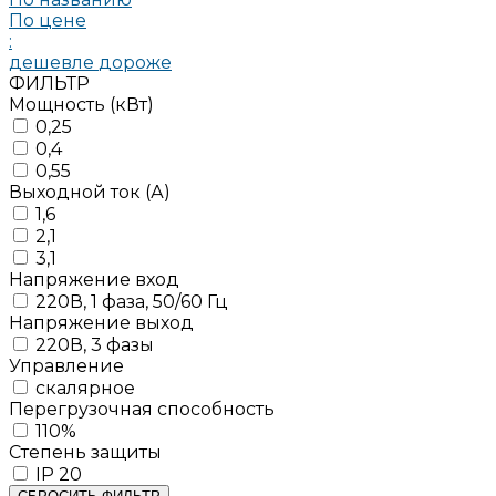
По цене
:
дешевле
дороже
ФИЛЬТР
Мощность (кВт)
0,25
0,4
0,55
Выходной ток (А)
1,6
2,1
3,1
Напряжение вход
220В, 1 фаза, 50/60 Гц
Напряжение выход
220В, 3 фазы
Управление
скалярное
Перегрузочная способность
110%
Степень защиты
IP 20