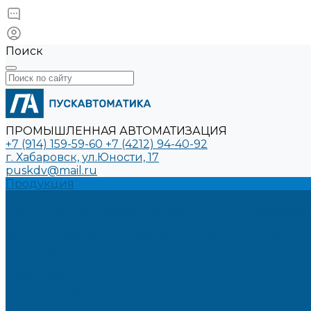
Поиск
ПРОМЫШЛЕННАЯ АВТОМАТИЗАЦИЯ
+7 (914) 159-59-60
+7 (4212) 94-40-92
г. Хабаровск, ул.Юности, 17
puskdv@mail.ru
Продукция
Услуги
Производство шкафов управления для автоматиз
Проектирование систем автоматизации
Модернизация промышленного оборудования
Проекты
Решения
Компания
О компании
Новости