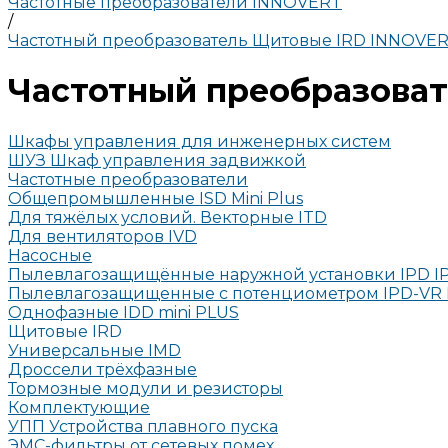
Частотные преобразователи INNOVERT
/
Частотный преобразователь Щитовые IRD INNOVE
Частотный преобразова
Шкафы управления для инженерных систем
ШУЗ Шкаф управления задвижкой
Частотные преобразователи
Общепромышленные ISD Mini Plus
Для тяжёлых условий. Векторные ITD
Для вентиляторов IVD
Насосные
Пылевлагозащищённые наружной установки IPD I
Пылевлагозащищенные с потенциометром IPD-VR 
Однофазные IDD mini PLUS
Щитовые IRD
Универсальные IMD
Дроссели трёхфазные
Тормозные модули и резисторы
Комплектующие
УПП Устройства плавного пуска
ЭМС-фильтры от сетевых помех