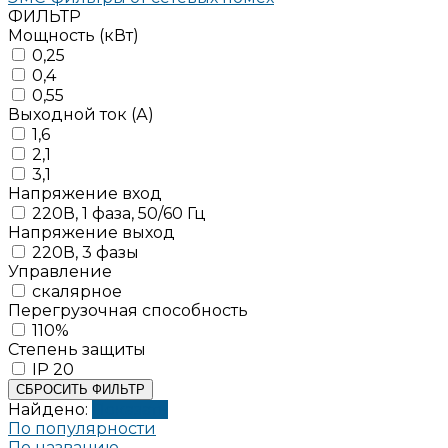
ФИЛЬТР
Мощность (кВт)
0,25
0,4
0,55
Выходной ток (А)
1,6
2,1
3,1
Напряжение вход
220В, 1 фаза, 50/60 Гц
Напряжение выход
220В, 3 фазы
Управление
скалярное
Перегрузочная способность
110%
Степень защиты
IP 20
СБРОСИТЬ ФИЛЬТР
Найдено:
Показать
По популярности
По названию