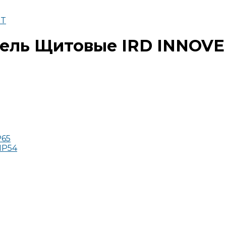
RT
тель Щитовые IRD INNOV
P65
IP54