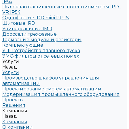
IP65
Пылевлагозащищенные с потенциометром IPD-
VR IP54
Однофазные IDD mini PLUS
Щитовые IRD
Универсальные IMD
Дроссели трёхфазные
Тормозные модули и резисторы
Комплектующие
УПП Устройства плавного пуска
ЭМС-фильтры от сетевых помех
Услуги
Назад
Услуги
Производство шкафов управления для
автоматизации
Проектирование систем автоматизации
Модернизация промышленного оборудования
Проекты
Решения
Компания
Назад
Компания
О компании