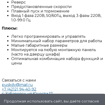
Реверс
Предустановленные скорости
Плавный пуск и торможение
Вход 1 фаза 220В, 50/60Гц, выход 3 фазы 220В,
1.0-99.0 Гц
Плюсы:
Легко программировать и управлять
Минимальный набор параметров для работы
Малые габаритные размеры
Монтируется на любую монтажную панель
(часто на дверцу шкафа)
Оптимальная комбинация набора функций и
цены
Связаться с нами
puskdv@mail.ru
+7 (4212) 94-40-92
г. Хабаровск, ул.Юности.17
О компании
Продолжая использовать сайт, вы даёте согласие
О компании