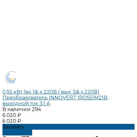
0,55 кВт (вх: 1ф x 220В / вых: 3ф х 220В)
Преобразователь INNOVERT IRD551M21B,
выходной ток 3.1 А
В наличии
294
6 020 ₽
6 020 ₽
Заказать
Подробнее