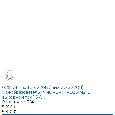
0,25 кВт (вх: 1ф x 220В / вых: 3ф х 220В)
Преобразователь INNOVERT IRD251M21B,
выходной ток 1.6 А
В наличии
364
5 810 ₽
5 810 ₽