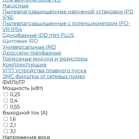
Насосные
Пылевлагозащищённые наружной установки IPD
IP65
Пылевлагозащищенные с потенциометром IPD-
VR IP54
Однофазные IDD mini PLUS
Щитовые IRD
Универсальные IMD
Дроссели трёхфазные
Тормозные модули и резисторы
Комплектующие
УПП Устройства плавного пуска
ЭМС-фильтры от сетевых помех
ФИЛЬТР
Мощность (кВт)
0,25
0,4
0,55
Выходной ток (А)
1,6
2,1
3,1
Напряжение вход