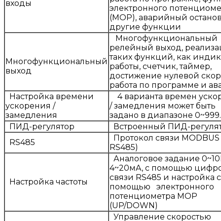
входы
электронного потенциоме
(MOP), аварийный останов
другие функции
Многофункциональный
релейный выход, реализ
таких функций, как инди
Многофункциональный
работы, счетчик, таймер,
выход
достижение нулевой скор
работа по программе и ав
Настройка времени
4 варианта времен уско
ускорения /
/ замедления может быть
замедления
задано в диапазоне 0~999.
ПИД-регулятор
Встроенный ПИД-регуля
Протокол связи MODBUS 
RS485
RS485)
Аналоговое задание 0~10
4~20мA, с помощью цифр
связи RS485 и настройка с
Настройка частоты
помощью электронного
потенциометра МОР
(UP/DOWN)
Управление скоростью