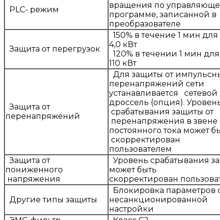
вращения по управляющ
PLC- режим
программе, записанной в
преобразователе
150% в течение 1 мин для 
4,0 кВт
Защита от перегрузок
120% в течении 1 мин для 
110 кВт
Для защиты от импульсн
перенапряжений сети
устанавливается сетевой
дроссель (опция). Уровен
Защита от
срабатывания защиты от
перенапряжений
перенапряжения в звене
постоянного тока может б
скорректирован
пользователем
Защита от
Уровень срабатывания з
пониженного
может быть
напряжения
скорректирован пользова
Блокировка параметров 
Другие типы защиты
несанкционированной
настройки