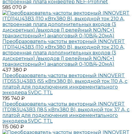
встроенная плата конвертер NEF-Profinet
585 070 ₽
Преобразователь частоты векторный INNOVERT
ITD114U43B3 (110 кВтx380 В), выходной ток 210 А,
встроенная плата дополнительных входов (3
дискретных) /выходов (1 релейный NO/NC+1
транзисторный+1 аналоговый 0-10В/4-20мА)
437 380 ₽
Преобразователь частоты векторный INNOVERT
ITD553U43B3 (55 кВтx380 В), выходной ток 110 А, с
платой для подключения инкрементального
энкодера 5VDC, TTL
195 740 ₽
Преобразователь частоты векторный INNOVERT
ITD183U43B3 (18,5 кВтx380 В), выходной ток 37 А, с
платой для подключения инкрементального
энкодера 5VDC, TTL
115 060 ₽