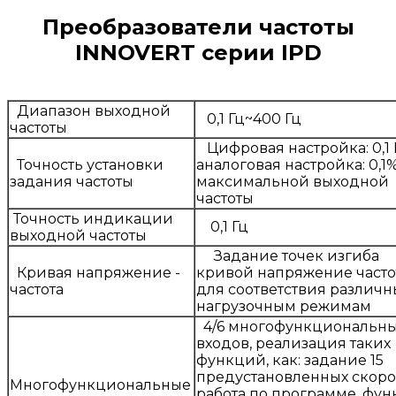
Преобразователи частоты
INNOVERT серии IPD
Диапазон выходной
0,1 Гц~400 Гц
частоты
Цифровая настройка: 0,1 
Точность установки
аналоговая настройка: 0,1
задания частоты
максимальной выходной
частоты
Точность индикации
0,1 Гц
выходной частоты
Задание точек изгиба
Кривая напряжение -
кривой напряжение часто
частота
для соответствия различ
нагрузочным режимам
4/6 многофункциональн
входов, реализация таких
функций, как: задание 15
предустановленных скоро
Многофункциональные
работа по программе, фу