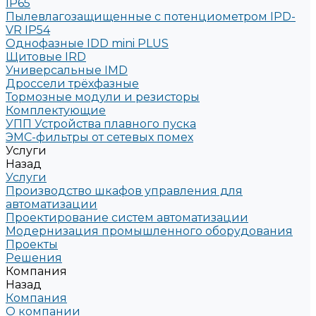
IP65
Пылевлагозащищенные с потенциометром IPD-
VR IP54
Однофазные IDD mini PLUS
Щитовые IRD
Универсальные IMD
Дроссели трёхфазные
Тормозные модули и резисторы
Комплектующие
УПП Устройства плавного пуска
ЭМС-фильтры от сетевых помех
Услуги
Назад
Услуги
Производство шкафов управления для
автоматизации
Проектирование систем автоматизации
Модернизация промышленного оборудования
Проекты
Решения
Компания
Назад
Компания
О компании