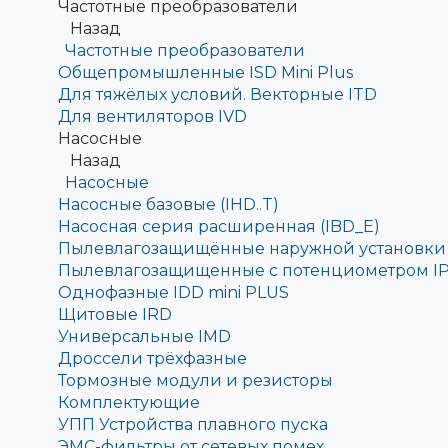
Частотные преобразователи
Назад
Частотные преобразователи
Общепромышленные ISD Mini Plus
Для тяжёлых условий. Векторные ITD
Для вентиляторов IVD
Насосные
Назад
Насосные
Насосные базовые (IHD..T)
Насосная серия расширенная (IBD_E)
Пылевлагозащищённые наружной установки 
Пылевлагозащищенные с потенциометром IP
Однофазные IDD mini PLUS
Щитовые IRD
Универсальные IMD
Дроссели трёхфазные
Тормозные модули и резисторы
Комплектующие
УПП Устройства плавного пуска
ЭМС-фильтры от сетевых помех