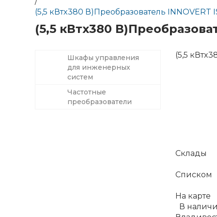
/
(5,5 кВтx380 В)Преобразователь INNOVERT I
(5,5 кВтx380 В)Преобразова
(5,5 кВтx
Шкафы управления
для инженерных
систем
Частотные
преобразователи
Склады
Списком
На карте
В налич