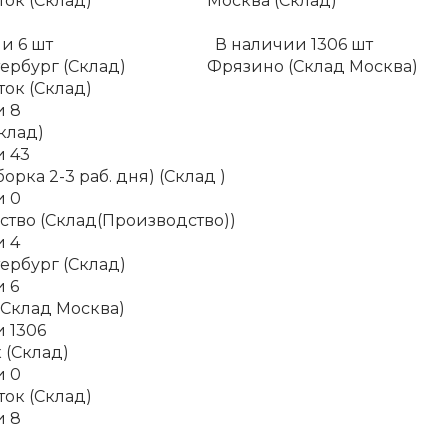
ок (Склад)
Москва (Склад)
ии
6
шт
В наличии
1306
шт
ербург (Склад)
Фрязино (Склад Москва)
ок (Склад)
и
8
клад)
и
43
орка 2-3 раб. дня) (Склад )
и
0
тво (Склад(Производство))
и
4
ербург (Склад)
и
6
(Склад Москва)
и
1306
 (Склад)
и
0
ок (Склад)
и
8