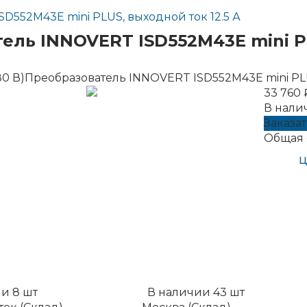
SD552M43E mini PLUS, выходной ток 12.5 А
тель INNOVERT ISD552M43E mini P
380 В)Преобразователь INNOVERT ISD552M43E mini PLU
33 760 
В нали
Заказат
Общая 
Ц
ии
8
шт
В наличии
43
шт