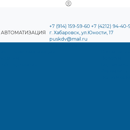
+7 (914) 159-59-60
+7 (4212) 94-40-
АВТОМАТИЗАЦИЯ
г. Хабаровск, ул.Юности, 17
puskdv@mail.ru
Проекты
Решения
ия для автоматизации
О компани
тизации
Новости
 оборудования
Сертифика
Реквизиты
Политика 