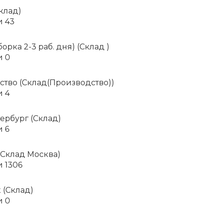
клад)
и
43
орка 2-3 раб. дня) (Склад )
и
0
тво (Склад(Производство))
и
4
ербург (Склад)
и
6
(Склад Москва)
и
1306
 (Склад)
и
0