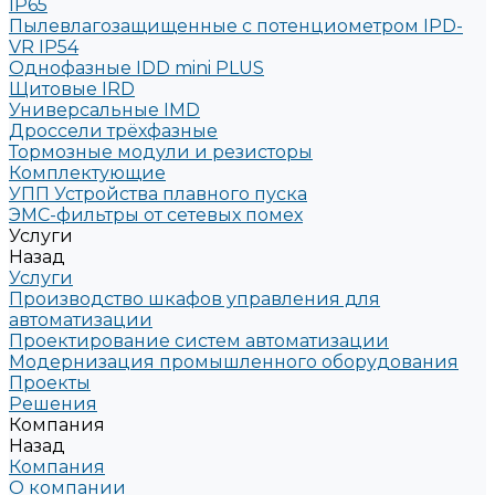
IP65
Пылевлагозащищенные с потенциометром IPD-
VR IP54
Однофазные IDD mini PLUS
Щитовые IRD
Универсальные IMD
Дроссели трёхфазные
Тормозные модули и резисторы
Комплектующие
УПП Устройства плавного пуска
ЭМС-фильтры от сетевых помех
Услуги
Назад
Услуги
Производство шкафов управления для
автоматизации
Проектирование систем автоматизации
Модернизация промышленного оборудования
Проекты
Решения
Компания
Назад
Компания
О компании