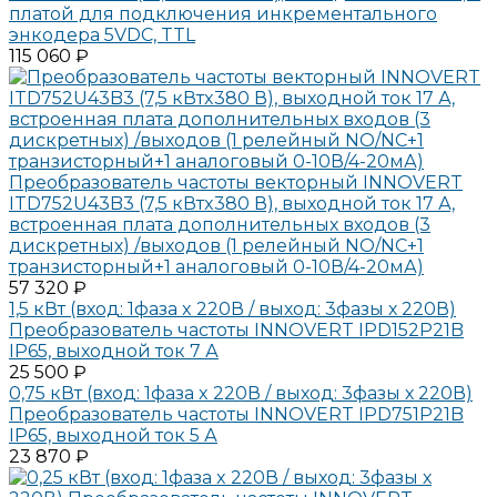
платой для подключения инкрементального
энкодера 5VDC, TTL
115 060 ₽
Преобразователь частоты векторный INNOVERT
ITD752U43B3 (7,5 кВтx380 В), выходной ток 17 А,
встроенная плата дополнительных входов (3
дискретных) /выходов (1 релейный NO/NC+1
транзисторный+1 аналоговый 0-10В/4-20мА)
57 320 ₽
1,5 кВт (вход: 1фаза x 220В / выход: 3фазы х 220В)
Преобразователь частоты INNOVERT IPD152P21B
IP65, выходной ток 7 А
25 500 ₽
0,75 кВт (вход: 1фаза x 220В / выход: 3фазы х 220В)
Преобразователь частоты INNOVERT IPD751P21B
IP65, выходной ток 5 А
23 870 ₽