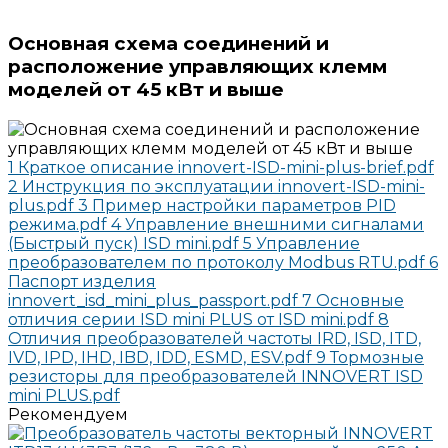
Основная схема соединений и
расположение управляющих клемм
моделей от 45 кВт и выше
1 Краткое описание innovert-ISD-mini-plus-brief.pdf
2 Инструкция по эксплуатации innovert-ISD-mini-
plus.pdf
3 Пример настройки параметров PID
режима.pdf
4 Управление внешними сигналами
(Быстрый пуск) ISD mini.pdf
5 Управление
преобразователем по протоколу Modbus RTU.pdf
6
Паспорт изделия
innovert_isd_mini_plus_passport.pdf
7 Основные
отличия серии ISD mini PLUS от ISD mini.pdf
8
Отличия преобразователей частоты IRD, ISD, ITD,
IVD, IPD, IHD, IBD, IDD, ESMD, ESV.pdf
9 Тормозные
резисторы для преобразователей INNOVERT ISD
mini PLUS.pdf
Рекомендуем