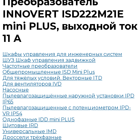
Преобразователь
INNOVERT ISD222M21E
mini PLUS, выходной ток
11 А
Шкафы управления для инженерных систем
ШУЗ Шкаф управления задвижкой
Частотные преобразователи
Общепромышленные ISD Mini Plus
Для тяжёлых условий. Векторные ITD
Для вентиляторов IVD
Насосные
Пылевлагозащищённые наружной установки IPD
IP65
Пылевлагозащищенные с потенциометром IPD-
VR IP54
Однофазные IDD mini PLUS
Щитовые IRD
Универсальные IMD
Дроссели трёхфазные