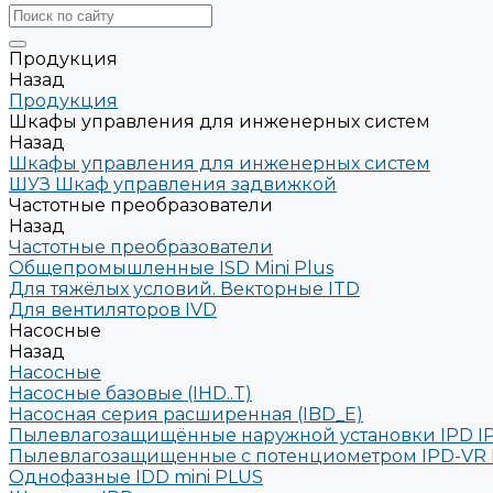
Продукция
Назад
Продукция
Шкафы управления для инженерных систем
Назад
Шкафы управления для инженерных систем
ШУЗ Шкаф управления задвижкой
Частотные преобразователи
Назад
Частотные преобразователи
Общепромышленные ISD Mini Plus
Для тяжёлых условий. Векторные ITD
Для вентиляторов IVD
Насосные
Назад
Насосные
Насосные базовые (IHD..T)
Насосная серия расширенная (IBD_E)
Пылевлагозащищённые наружной установки IPD I
Пылевлагозащищенные с потенциометром IPD-VR 
Однофазные IDD mini PLUS