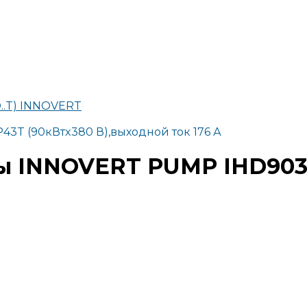
..T) INNOVERT
3T (90кВтx380 В),выходной ток 176 А
ы INNOVERT PUMP IHD903