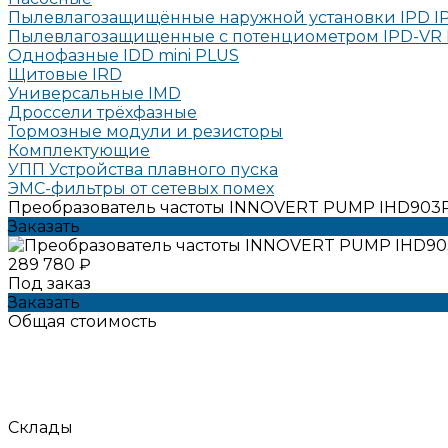
Пылевлагозащищённые наружной установки IPD I
Пылевлагозащищенные с потенциометром IPD-VR 
Однофазные IDD mini PLUS
Щитовые IRD
Универсальные IMD
Дроссели трёхфазные
Тормозные модули и резисторы
Комплектующие
УПП Устройства плавного пуска
ЭМС-фильтры от сетевых помех
Преобразователь частоты INNOVERT PUMP IHD903P4
Заказать
289 780 ₽
Под заказ
Заказать
Общая стоимость
Склады