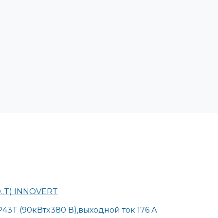
..T) INNOVERT
3T (90кВтx380 В),выходной ток 176 А