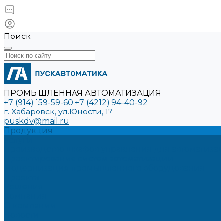
Поиск
ПРОМЫШЛЕННАЯ АВТОМАТИЗАЦИЯ
+7 (914) 159-59-60
+7 (4212) 94-40-92
г. Хабаровск, ул.Юности, 17
puskdv@mail.ru
Продукция
Услуги
Производство шкафов управления для автоматиз
Проектирование систем автоматизации
Модернизация промышленного оборудования
Проекты
Решения
Компания
О компании
Новости