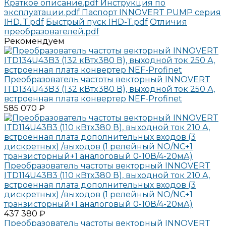
Краткое описание.pdf
Инструкция по
эксплуатации.pdf
Паспорт INNOVERT PUMP серия
IHD..T.pdf
Быстрый пуск IHD-T.pdf
Отличия
преобразователей.pdf
Рекомендуем
Преобразователь частоты векторный INNOVERT
ITD134U43B3 (132 кВтx380 В), выходной ток 250 А,
встроенная плата конвертер NEF-Profinet
585 070 ₽
Преобразователь частоты векторный INNOVERT
ITD114U43B3 (110 кВтx380 В), выходной ток 210 А,
встроенная плата дополнительных входов (3
дискретных) /выходов (1 релейный NO/NC+1
транзисторный+1 аналоговый 0-10В/4-20мА)
437 380 ₽
Преобразователь частоты векторный INNOVERT