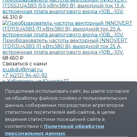
ITD552U43B3 (5,5 кВтx380 В), выходной ток 13 А,
встроенная плата аналогового входа +10В_-10V.
46 310 ₽
Преобразователь частоты векторный INNOVERT
ITD113U43B3 (11 кВтx380 В), выходной ток 25 А,
встроенная плата аналогового входа +10В_-10V.
68 650 ₽
Связаться с нами
puskdv@mail.ru
+7 (4212) 94-40-92
г. Хабаровск, ул.Юности.17
О компании
Продолжая использовать сайт, вы даёте согласие
О компании
на обработку файлов cookies и пользовательских
Новости
Реквизиты
данных, собираемых посредством агрегаторов
Сертификаты
статистики посетителей веб-сайтов, в целях
Политика конфиденциальности
ведения статистики посещений сайта в
Услуги
соответствии с
Политикой обработки
Производство шкафов управления для
персональных данных
.
автоматизации