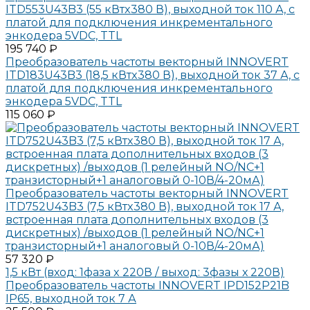
ITD553U43B3 (55 кВтx380 В), выходной ток 110 А, с
платой для подключения инкрементального
энкодера 5VDC, TTL
195 740 ₽
Преобразователь частоты векторный INNOVERT
ITD183U43B3 (18,5 кВтx380 В), выходной ток 37 А, с
платой для подключения инкрементального
энкодера 5VDC, TTL
115 060 ₽
Преобразователь частоты векторный INNOVERT
ITD752U43B3 (7,5 кВтx380 В), выходной ток 17 А,
встроенная плата дополнительных входов (3
дискретных) /выходов (1 релейный NO/NC+1
транзисторный+1 аналоговый 0-10В/4-20мА)
57 320 ₽
1,5 кВт (вход: 1фаза x 220В / выход: 3фазы х 220В)
Преобразователь частоты INNOVERT IPD152P21B
IP65, выходной ток 7 А