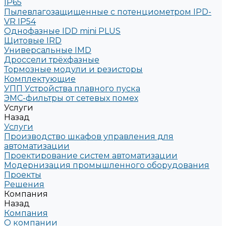
IP65
Пылевлагозащищенные с потенциометром IPD-
VR IP54
Однофазные IDD mini PLUS
Щитовые IRD
Универсальные IMD
Дроссели трёхфазные
Тормозные модули и резисторы
Комплектующие
УПП Устройства плавного пуска
ЭМС-фильтры от сетевых помех
Услуги
Назад
Услуги
Производство шкафов управления для
автоматизации
Проектирование систем автоматизации
Модернизация промышленного оборудования
Проекты
Решения
Компания
Назад
Компания
О компании