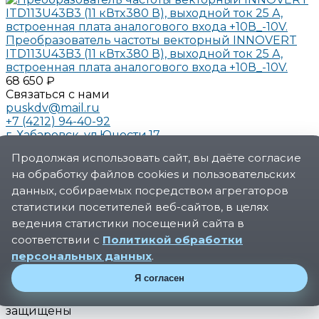
Преобразователь частоты векторный INNOVERT
ITD113U43B3 (11 кВтx380 В), выходной ток 25 А,
встроенная плата аналогового входа +10В_-10V.
68 650 ₽
Связаться с нами
puskdv@mail.ru
+7 (4212) 94-40-92
г. Хабаровск, ул.Юности.17
О компании
Продолжая использовать сайт, вы даёте согласие
О компании
на обработку файлов cookies и пользовательских
Новости
Реквизиты
данных, собираемых посредством агрегаторов
Сертификаты
статистики посетителей веб-сайтов, в целях
Политика конфиденциальности
ведения статистики посещений сайта в
Услуги
соответствии с
Политикой обработки
Производство шкафов управления для
персональных данных
.
автоматизации
Проектирование систем автоматизации
Я согласен
Модернизация промышленного оборудования
© 2026 ООО «ПускАвтоматика», Все права
защищены