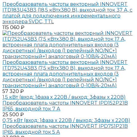
Преобразователь частоты векторный INNOVERT
ITD183U43B3 (18,5 кВтx380 В), выходной ток 37 А, с
платой для подключения инкрементального
энкодера 5VDC, TTL
115 060 ₽
Преобразователь частоты векторный INNOVERT
ITD752U43B3 (7,5 кВтx380 В), выходной ток 17 А,
встроенная плата дополнительных входов (3
дискретных) /выходов (1 релейный NO/NC+1
транзисторный+1 аналоговый 0-10В/4-20мА)
57 320 ₽
1,5 кВт (вход: 1фаза x 220В / выход: 3фазы х 220В)
Преобразователь частоты INNOVERT IPD152P21B
IP65, выходной ток 7 А
25 500 ₽
0,75 кВт (вход: 1фаза x 220В / выход: 3фазы х 220В)
Преобразователь частоты INNOVERT IPD751P21B
IP65, выходной ток 5 А