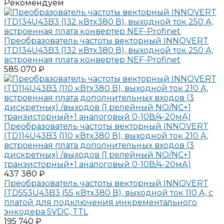
Рекомендуем
Преобразователь частоты векторный INNOVERT
ITD134U43B3 (132 кВтx380 В), выходной ток 250 А,
встроенная плата конвертер NEF-Profinet
585 070 ₽
Преобразователь частоты векторный INNOVERT
ITD114U43B3 (110 кВтx380 В), выходной ток 210 А,
встроенная плата дополнительных входов (3
дискретных) /выходов (1 релейный NO/NC+1
транзисторный+1 аналоговый 0-10В/4-20мА)
437 380 ₽
Преобразователь частоты векторный INNOVERT
ITD553U43B3 (55 кВтx380 В), выходной ток 110 А, с
платой для подключения инкрементального
энкодера 5VDC, TTL
195 740 ₽