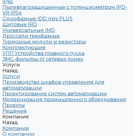
IP65
Пылевлагозащищенные с потенциометром IPD-
VR IP54
Однофазные IDD mini PLUS
Щитовые IRD
Универсальные IMD
Дроссели трёхфазные
Тормозные модули и резисторы
Комплектующие
УПП Устройства плавного пуска
ЭМС-фильтры от сетевых помех
Услуги
Назад
Услуги
Производство шкафов управления для
автоматизации
Проектирование систем автоматизации
Модернизация промышленного оборудования
Проекты
Решения
Компания
Назад
Компания
О компании