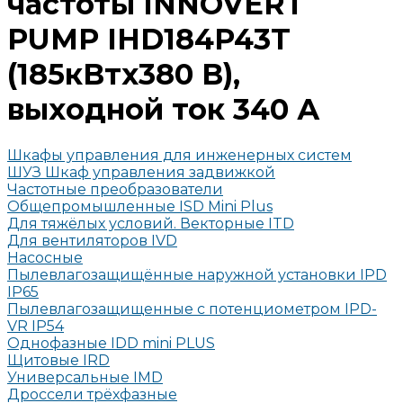
частоты INNOVERT
PUMP IHD184P43T
(185кВтx380 В),
выходной ток 340 А
Шкафы управления для инженерных систем
ШУЗ Шкаф управления задвижкой
Частотные преобразователи
Общепромышленные ISD Mini Plus
Для тяжёлых условий. Векторные ITD
Для вентиляторов IVD
Насосные
Пылевлагозащищённые наружной установки IPD
IP65
Пылевлагозащищенные с потенциометром IPD-
VR IP54
Однофазные IDD mini PLUS
Щитовые IRD
Универсальные IMD
Дроссели трёхфазные