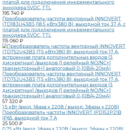
платой для подключения инкрементального
энкодера 5VDC, TTL
195 740 ₽
Преобразователь частоты векторный INNOVERT
ITD183U43B3 (18,5 кВтx380 В), выходной ток 37 А, с
платой для подключения инкрементального
энкодера 5VDC, TTL
115 060 ₽
Преобразователь частоты векторный INNOVERT
ITD752U43B3 (7,5 кВтx380 В), выходной ток 17 А,
встроенная плата дополнительных входов (3
дискретных) /выходов (1 релейный NO/NC+1
транзисторный+1 аналоговый 0-10В/4-20мА)
57 320 ₽
1,5 кВт (вход: 1фаза x 220В / выход: 3фазы х 220В)
Преобразователь частоты INNOVERT IPD152P21B
IP65, выходной ток 7 А
25 500 ₽
0,75 кВт (вход: 1фаза x 220В / выход: 3фазы х 220В)