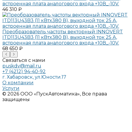
встроенная плата аналогового входа +10В_-10V.
46 310 ₽
Преобразователь частоты векторный INNOVERT
ITD113U43B3 (11 кВтx380 В), выходной ток 25 А,
встроенная плата аналогового входа +10В_-10V.
68 650 ₽
Связаться с нами
puskdv@mail.ru
+7 (4212) 94-40-92
г. Хабаровск, ул.Юности.17
О компании
Услуги
© 2026 ООО «ПускАвтоматика», Все права
защищены