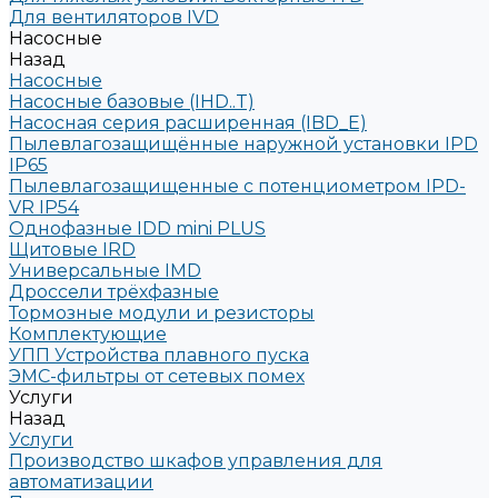
Для вентиляторов IVD
Насосные
Назад
Насосные
Насосные базовые (IHD..T)
Насосная серия расширенная (IBD_E)
Пылевлагозащищённые наружной установки IPD
IP65
Пылевлагозащищенные с потенциометром IPD-
VR IP54
Однофазные IDD mini PLUS
Щитовые IRD
Универсальные IMD
Дроссели трёхфазные
Тормозные модули и резисторы
Комплектующие
УПП Устройства плавного пуска
ЭМС-фильтры от сетевых помех
Услуги
Назад
Услуги
Производство шкафов управления для
автоматизации