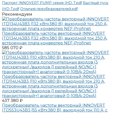
Паспорт INNOVERT PUMP серия IHD..T.pdf
Быстрый пуск
IHD-T.pdf
Отличия преобразователей.pdf
Рекомендуем
Преобразователь частоты векторный INNOVERT
ITD134U43B3 (132 кВтx380 В), выходной ток 250 А,
встроенная плата конвертер NEF-Profinet
585 070 ₽
Преобразователь частоты векторный INNOVERT
ITD114U43B3 (110 кВтx380 В), выходной ток 210 А,
встроенная плата дополнительных входов (3
дискретных) /выходов (1 релейный NO/NC+1
транзисторный+1 аналоговый 0-10В/4-20мА)
437 380 ₽
Преобразователь частоты векторный INNOVERT
ITD553U43B3 (55 кВтx380 В), выходной ток 110 А, с