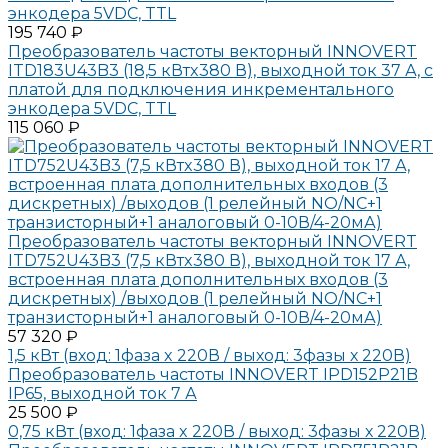
энкодера 5VDC, TTL
195 740 ₽
Преобразователь частоты векторный INNOVERT
ITD183U43B3 (18,5 кВтx380 В), выходной ток 37 А, с
платой для подключения инкрементального
энкодера 5VDC, TTL
115 060 ₽
Преобразователь частоты векторный INNOVERT
ITD752U43B3 (7,5 кВтx380 В), выходной ток 17 А,
встроенная плата дополнительных входов (3
дискретных) /выходов (1 релейный NO/NC+1
транзисторный+1 аналоговый 0-10В/4-20мА)
57 320 ₽
1,5 кВт (вход: 1фаза x 220В / выход: 3фазы х 220В)
Преобразователь частоты INNOVERT IPD152P21B
IP65, выходной ток 7 А
25 500 ₽
0,75 кВт (вход: 1фаза x 220В / выход: 3фазы х 220В)