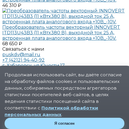
46 310 ₽
Преобразователь частоты векторный INNOVERT
ITD113U43B3 (11 кВтx380 В), выходной ток 25 А,
встроенная плата аналогового входа +10В_-10V.
68 650 ₽
Связаться с нами
puskdv@mail.ru
+7 (4212) 94-40-92
г. Хабаровск, ул.Юности.17
О компании
Продолжая использовать сайт, вы даёте согласие
О компании
на обработку файлов cookies и пользовательских
Новости
Реквизиты
данных, собираемых посредством агрегаторов
Сертификаты
статистики посетителей веб-сайтов, в целях
Политика конфиденциальности
ведения статистики посещений сайта в
Услуги
соответствии с
Политикой обработки
Производство шкафов управления для
персональных данных
.
автоматизации
Проектирование систем автоматизации
Я согласен
Модернизация промышленного оборудования