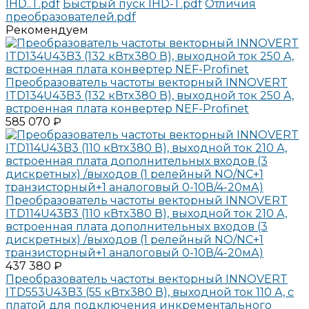
IHD..T.pdf
Быстрый пуск IHD-T.pdf
Отличия
преобразователей.pdf
Рекомендуем
Преобразователь частоты векторный INNOVERT
ITD134U43B3 (132 кВтx380 В), выходной ток 250 А,
встроенная плата конвертер NEF-Profinet
585 070 ₽
Преобразователь частоты векторный INNOVERT
ITD114U43B3 (110 кВтx380 В), выходной ток 210 А,
встроенная плата дополнительных входов (3
дискретных) /выходов (1 релейный NO/NC+1
транзисторный+1 аналоговый 0-10В/4-20мА)
437 380 ₽
Преобразователь частоты векторный INNOVERT
ITD553U43B3 (55 кВтx380 В), выходной ток 110 А, с
платой для подключения инкрементального