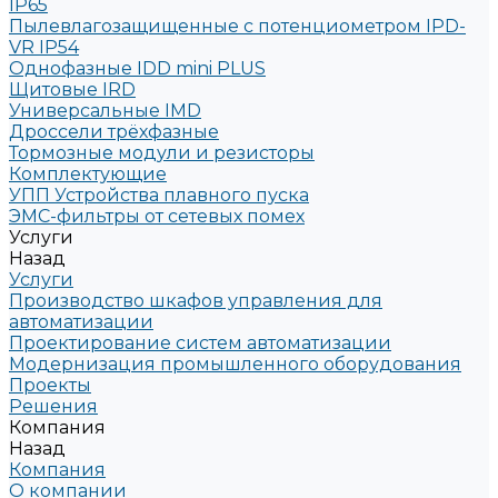
IP65
Пылевлагозащищенные с потенциометром IPD-
VR IP54
Однофазные IDD mini PLUS
Щитовые IRD
Универсальные IMD
Дроссели трёхфазные
Тормозные модули и резисторы
Комплектующие
УПП Устройства плавного пуска
ЭМС-фильтры от сетевых помех
Услуги
Назад
Услуги
Производство шкафов управления для
автоматизации
Проектирование систем автоматизации
Модернизация промышленного оборудования
Проекты
Решения
Компания
Назад
Компания
О компании