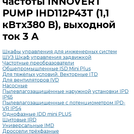
частоты INNOVERT
PUMP IHD112P43T (1,1
кВтx380 В), выходной
ток 3 А
Шкафы управления для инженерных систем
ШУЗ Шкаф управления задвижкой
Частотные преобразователи
Общепромышленные ISD Mini Plus
Для тяжёлых условий. Векторные ITD
Для вентиляторов IVD
Насосные
Пылевлагозащищённые наружной установки IPD
IP65
Пылевлагозащищенные с потенциометром IPD-
VR IP54
Однофазные IDD mini PLUS
Щитовые IRD
Универсальные IMD
Дроссели трёхфазные