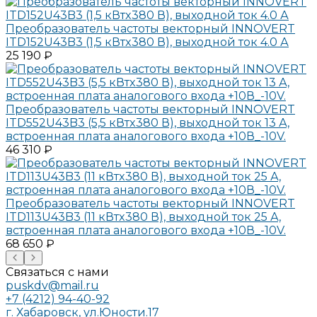
Преобразователь частоты векторный INNOVERT
ITD152U43B3 (1,5 кВтx380 В), выходной ток 4.0 А
25 190 ₽
Преобразователь частоты векторный INNOVERT
ITD552U43B3 (5,5 кВтx380 В), выходной ток 13 А,
встроенная плата аналогового входа +10В_-10V.
46 310 ₽
Преобразователь частоты векторный INNOVERT
ITD113U43B3 (11 кВтx380 В), выходной ток 25 А,
встроенная плата аналогового входа +10В_-10V.
68 650 ₽
Связаться с нами
puskdv@mail.ru
+7 (4212) 94-40-92
г. Хабаровск, ул.Юности.17