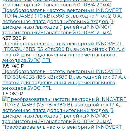
Преобразователь частоты векторный INNOVERT
ITD114U43B3 (110 кВтx380 В), выходной ток 210 А,
встроенная плата дополнительных входов (3
дискретных) /выходов (1 релейный NO/NC+1
транзисторный+1 аналоговый 0-10В/4-20мА)
437 380 ₽
Преобразователь частоты векторный INNOVERT
ITD553U43B3 (55 кВтx380 В), выходной ток 110 А, с
платой для подключения инкрементального
энкодера 5VDC, TTL
195 740 ₽
Преобразователь частоты векторный INNOVERT
ITD183U43B3 (18,5 кВтx380 В), выходной ток 37 А, с
платой для подключения инкрементального
энкодера 5VDC, TTL
115 060 ₽
Преобразователь частоты векторный INNOVERT