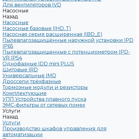
Для вентиляторов IVD
Насосные
Назад
Насосные
Насосные базовые (IHD..T)
Насосная серия расширенная (IBD_E)
Пылевлагозащищённые наружной установки IPD
IP65
Пылевлагозащищенные с потенциометром IPD-
VR IP54
Однофазные IDD mini PLUS
Щитовые IRD
Универсальные IMD
Дроссели трёхфазные
Тормозные модули и резисторы
Комплектующие
УПП Устройства плавного пуска
ЭМС-фильтры от сетевых помех
Услуги
Назад
Услуги
Производство шкафов управления для
автоматизации