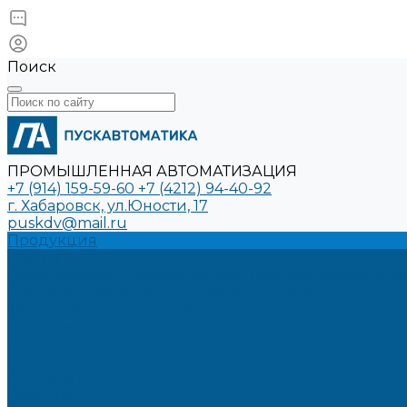
Поиск
ПРОМЫШЛЕННАЯ АВТОМАТИЗАЦИЯ
+7 (914) 159-59-60
+7 (4212) 94-40-92
г. Хабаровск, ул.Юности, 17
puskdv@mail.ru
Продукция
Услуги
Производство шкафов управления для автоматиз
Проектирование систем автоматизации
Модернизация промышленного оборудования
Проекты
Решения
Компания
О компании
Новости