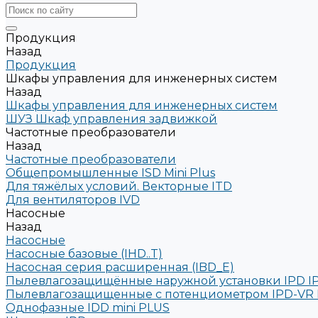
Продукция
Назад
Продукция
Шкафы управления для инженерных систем
Назад
Шкафы управления для инженерных систем
ШУЗ Шкаф управления задвижкой
Частотные преобразователи
Назад
Частотные преобразователи
Общепромышленные ISD Mini Plus
Для тяжёлых условий. Векторные ITD
Для вентиляторов IVD
Насосные
Назад
Насосные
Насосные базовые (IHD..T)
Насосная серия расширенная (IBD_E)
Пылевлагозащищённые наружной установки IPD I
Пылевлагозащищенные с потенциометром IPD-VR 
Однофазные IDD mini PLUS