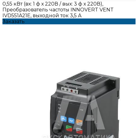
0,55 кВт (вх: 1 ф х 220В / вых: 3 ф х 220В),
Преобразователь частоты INNOVERT VENT
IVD551A21E, выходной ток 3,5 А
Заказать