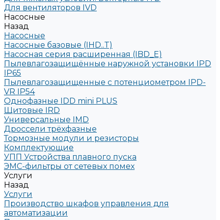
Для вентиляторов IVD
Насосные
Назад
Насосные
Насосные базовые (IHD..T)
Насосная серия расширенная (IBD_E)
Пылевлагозащищённые наружной установки IPD
IP65
Пылевлагозащищенные с потенциометром IPD-
VR IP54
Однофазные IDD mini PLUS
Щитовые IRD
Универсальные IMD
Дроссели трёхфазные
Тормозные модули и резисторы
Комплектующие
УПП Устройства плавного пуска
ЭМС-фильтры от сетевых помех
Услуги
Назад
Услуги
Производство шкафов управления для
автоматизации