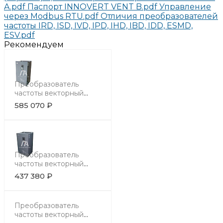
A.pdf
Паспорт INNOVERT VENT B.pdf
Управление
через Modbus RTU.pdf
Отличия преобразователей
частоты IRD, ISD, IVD, IPD, IHD, IBD, IDD, ESMD,
ESV.pdf
Рекомендуем
Преобразователь
частоты векторный
INNOVERT
585 070 ₽
ITD134U43B3 (132
кВтx380 В), выходной
ток 250 А, встроенная
плата конвертер NEF-
Profinet
Преобразователь
частоты векторный
INNOVERT
437 380 ₽
ITD114U43B3 (110
кВтx380 В), выходной
ток 210 А, встроенная
Преобразователь
плата дополнительных
частоты векторный
входов (3 дискретных) /