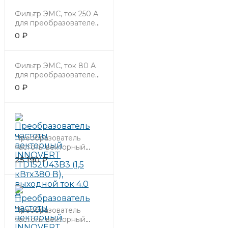
Фильтр ЭМС, ток 250 А
для преобразователей
110, 132 кВт 380В.
0 ₽
Фильтр ЭМС, ток 80 А
для преобразователей
37 кВт 380В.
0 ₽
Преобразователь
частоты векторный
INNOVERT
25 190 ₽
ITD152U43B3 (1,5
кВтx380 В), выходной
ток 4.0 А
Преобразователь
частоты векторный