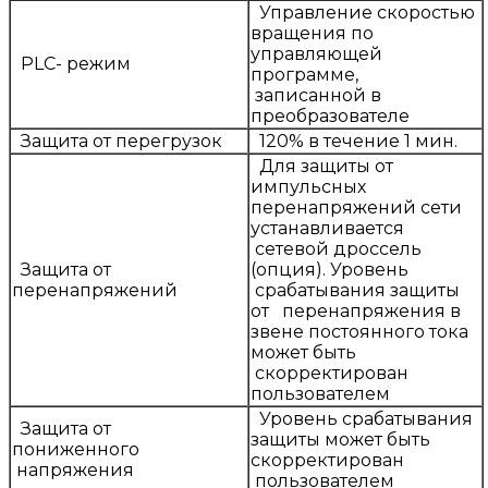
Управление скоростью
вращения по
управляющей
PLC- режим
программе,
записанной в
преобразователе
Защита от перегрузок
120% в течение 1 мин.
Для защиты от
импульсных
перенапряжений сети
устанавливается
сетевой дроссель
Защита от
(опция). Уровень
перенапряжений
срабатывания защиты
от перенапряжения в
звене постоянного тока
может быть
скорректирован
пользователем
Уровень срабатывания
Защита от
защиты может быть
пониженного
скорректирован
напряжения
пользователем