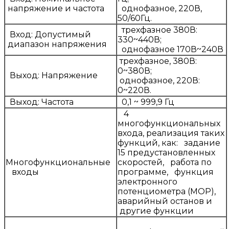
напряжение и частота
однофазное, 220В,
50/60Гц.
трехфазное 380В:
Вход: Допустимый
330~440В;
диапазон напряжения
однофазное 170В~240В
трехфазное, 380В:
0~380В;
Выход: Напряжение
однофазное, 220В:
0~220В.
Выход: Частота
0,1 ~ 999,9 Гц
4
многофункциональных
входа, реализация таких
функций, как: задание
15 предустановленных
Многофункциональные
скоростей, работа по
входы
программе, функция
электронного
потенциометра (MOP),
аварийный останов и
другие функции