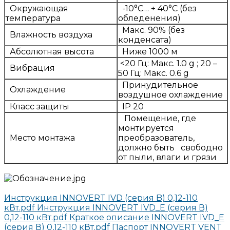
Окружающая
-10°C… + 40°C (без
температура
обледенения)
Макс. 90% (без
Влажность воздуха
конденсата)
Абсолютная высота
Ниже 1000 м
<20 Гц: Макс. 1.0 g ; 20 –
Вибрация
50 Гц: Макс. 0.6 g
Принудительное
Охлаждение
воздушное охлаждение
Класс защиты
IP 20
Помещение, где
монтируется
Место монтажа
преобразователь,
должно быть свободно
от пыли, влаги и грязи
Инструкция INNOVERT IVD (серия B) 0,12-110
кВт.pdf
Инструкция INNOVERT IVD_E (серия В)
0,12-110 кВт.pdf
Краткое описание INNOVERT IVD_E
(серия В) 0,12-110 кВт.pdf
Паспорт INNOVERT VENT