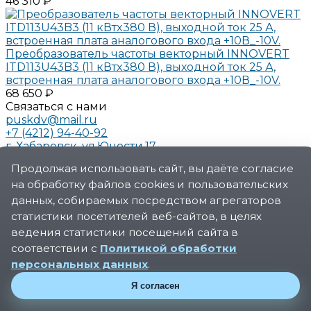
46 310 ₽
Преобразователь частоты векторный INNOVERT
ITD113U43B3 (11 кВтx380 В), выходной ток 25 А,
встроенная плата аналогового входа +10В_-10V.
68 650 ₽
Связаться с нами
puskdv@mail.ru
+7 (4212) 94-40-92
г. Хабаровск, ул.Юности.17
О компании
Продолжая использовать сайт, вы даёте согласие
О компании
на обработку файлов cookies и пользовательских
Новости
Реквизиты
данных, собираемых посредством агрегаторов
Сертификаты
статистики посетителей веб-сайтов, в целях
Политика конфиденциальности
ведения статистики посещений сайта в
Услуги
соответствии с
Политикой обработки
Производство шкафов управления для
персональных данных
.
автоматизации
Проектирование систем автоматизации
Я согласен
Модернизация промышленного оборудования
© 2026 ООО «ПускАвтоматика», Все права