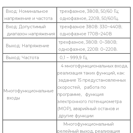
Вход: Номинальное
трехфазное, 380В, 50/60 Гц;
напряжение и частота
однофазное, 220В, 50/60Гц.
Вход: Допустимый
трехфазное 380В: 330~440В;
диапазон напряжения
однофазное 170В~240В
трехфазное, 380В: 0~380В;
Выход: Напряжение
однофазное, 220В: 0~220В.
Выход: Частота
0,1 ~ 999,9 Гц
4 многофункциональных входа,
реализация таких функций, как:
задание 15 предустановленных
скоростей, работа по
Многофункциональные
программе, функция
входы
электронного потенциометра
(MOP), аварийный останов и
другие функции
Многофункциональный
релейный выход, реализация