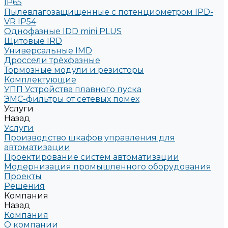
IP65
Пылевлагозащищенные с потенциометром IPD-
VR IP54
Однофазные IDD mini PLUS
Щитовые IRD
Универсальные IMD
Дроссели трёхфазные
Тормозные модули и резисторы
Комплектующие
УПП Устройства плавного пуска
ЭМС-фильтры от сетевых помех
Услуги
Назад
Услуги
Производство шкафов управления для
автоматизации
Проектирование систем автоматизации
Модернизация промышленного оборудования
Проекты
Решения
Компания
Назад
Компания
О компании