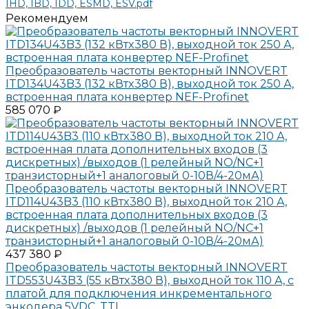
IHD, IBD, IDD, ESMD, ESV.pdf
Рекомендуем
Преобразователь частоты векторный INNOVERT
ITD134U43B3 (132 кВтx380 В), выходной ток 250 А,
встроенная плата конвертер NEF-Profinet
585 070 ₽
Преобразователь частоты векторный INNOVERT
ITD114U43B3 (110 кВтx380 В), выходной ток 210 А,
встроенная плата дополнительных входов (3
дискретных) /выходов (1 релейный NO/NC+1
транзисторный+1 аналоговый 0-10В/4-20мА)
437 380 ₽
Преобразователь частоты векторный INNOVERT
ITD553U43B3 (55 кВтx380 В), выходной ток 110 А, с
платой для подключения инкрементального
энкодера 5VDC, TTL