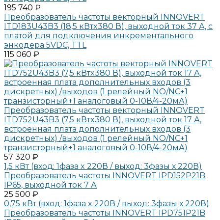
195 740 ₽
Преобразователь частоты векторный INNOVERT
ITD183U43B3 (18,5 кВтx380 В), выходной ток 37 А, с
платой для подключения инкрементального
энкодера 5VDC, TTL
115 060 ₽
Преобразователь частоты векторный INNOVERT
ITD752U43B3 (7,5 кВтx380 В), выходной ток 17 А,
встроенная плата дополнительных входов (3
дискретных) /выходов (1 релейный NO/NC+1
транзисторный+1 аналоговый 0-10В/4-20мА)
57 320 ₽
1,5 кВт (вход: 1фаза x 220В / выход: 3фазы х 220В)
Преобразователь частоты INNOVERT IPD152P21B
IP65, выходной ток 7 А
25 500 ₽
0,75 кВт (вход: 1фаза x 220В / выход: 3фазы х 220В)
Преобразователь частоты INNOVERT IPD751P21B