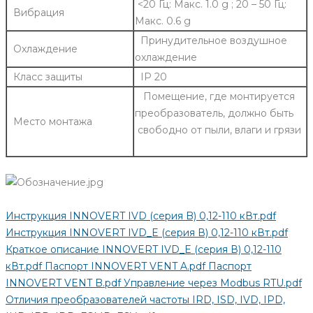
<20 Гц: Макс. 1.0 g ; 20 – 50 Гц:
Вибрация
Макс. 0.6 g
Принудительное воздушное
Охлаждение
охлаждение
Класс защиты
IP 20
Помещение, где монтируется
преобразователь, должно быть
Место монтажа
свободно от пыли, влаги и грязи
Инструкция INNOVERT IVD (серия B) 0,12-110 кВт.pdf
Инструкция INNOVERT IVD_E (серия В) 0,12-110 кВт.pdf
Краткое описание INNOVERT IVD_E (серия В) 0,12-110
кВт.pdf
Паспорт INNOVERT VENT A.pdf
Паспорт
INNOVERT VENT B.pdf
Управление через Modbus RTU.pdf
Отличия преобразователей частоты IRD, ISD, IVD, IPD,