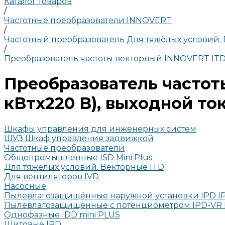
Каталог товаров
/
Частотные преобразователи INNOVERT
/
Частотный преобразователь Для тяжёлых условий.
/
Преобразователь частоты векторный INNOVERT ITD75
Преобразователь частот
кВтx220 В), выходной ток
Шкафы управления для инженерных систем
ШУЗ Шкаф управления задвижкой
Частотные преобразователи
Общепромышленные ISD Mini Plus
Для тяжёлых условий. Векторные ITD
Для вентиляторов IVD
Насосные
Пылевлагозащищённые наружной установки IPD I
Пылевлагозащищенные с потенциометром IPD-VR 
Однофазные IDD mini PLUS
Щитовые IRD