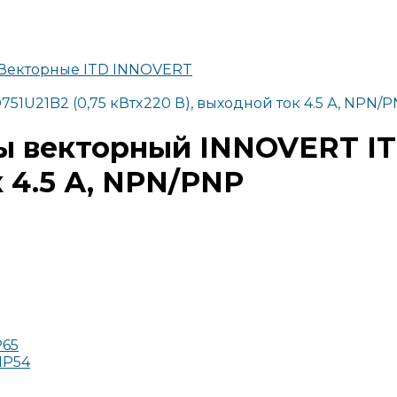
 Векторные ITD INNOVERT
1U21B2 (0,75 кВтx220 В), выходной ток 4.5 А, NPN/
ы векторный INNOVERT ITD
 4.5 А, NPN/PNP
P65
IP54