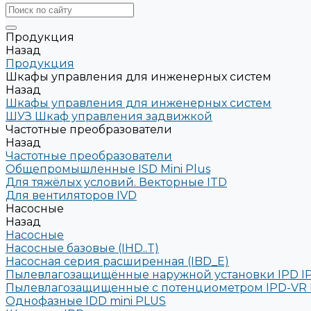
Продукция
Назад
Продукция
Шкафы управления для инженерных систем
Назад
Шкафы управления для инженерных систем
ШУЗ Шкаф управления задвижкой
Частотные преобразователи
Назад
Частотные преобразователи
Общепромышленные ISD Mini Plus
Для тяжёлых условий. Векторные ITD
Для вентиляторов IVD
Насосные
Назад
Насосные
Насосные базовые (IHD..T)
Насосная серия расширенная (IBD_E)
Пылевлагозащищённые наружной установки IPD I
Пылевлагозащищенные с потенциометром IPD-VR 
Однофазные IDD mini PLUS