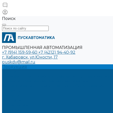
Поиск
ПРОМЫШЛЕННАЯ АВТОМАТИЗАЦИЯ
+7 (914) 159-59-60
+7 (4212) 94-40-92
г. Хабаровск, ул.Юности, 17
puskdv@mail.ru
Продукция
Услуги
Производство шкафов управления для автоматиз
Проектирование систем автоматизации
Модернизация промышленного оборудования
Проекты
Решения
Компания
О компании
Новости